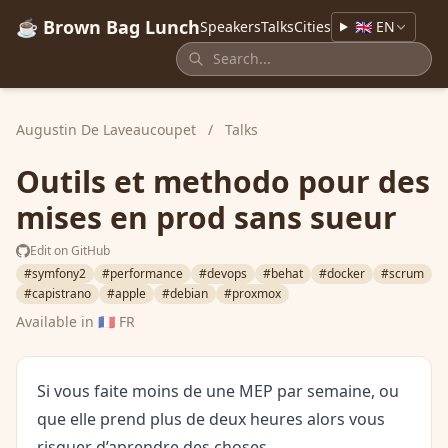
☕ Brown Bag Lunch
Speakers
Talks
Cities
🇬🇧 EN
Augustin De Laveaucoupet
/
Talks
Outils et methodo pour des
mises en prod sans sueur
Edit on GitHub
#symfony2
#performance
#devops
#behat
#docker
#scrum
#capistrano
#apple
#debian
#proxmox
Available in
🇫🇷 FR
Si vous faite moins de une MEP par semaine, ou
que elle prend plus de deux heures alors vous
risquer d’aprendre des choses…