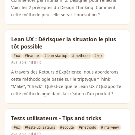
Commencer par l’humain, 2. Designer pour réfléchir.
Voici les 2 préceptes du Design Thinking. Comment
cette méthode peut-elle servir l’innovation ?
Lean UX : Dérisquer la situation le plus
tôt possible
#ux
#lean-ux
#lean-startup
#methodo
#rex
Available in
🇫🇷 FR
A travers des Retours d’Expérience, nous aborderons
cette méthodologie basée sur le triptyque “Think”,
“Make”, “Check”. Qu’est-ce que le Lean UX ? Qu’apporte
cette méthodologie dans la création d’un produit ?
Tests utilisateurs - Tips and tricks
#ux
#tests-utilisateurs
#ecoute
#methodo
#interview
Available in
🇫🇷 FR