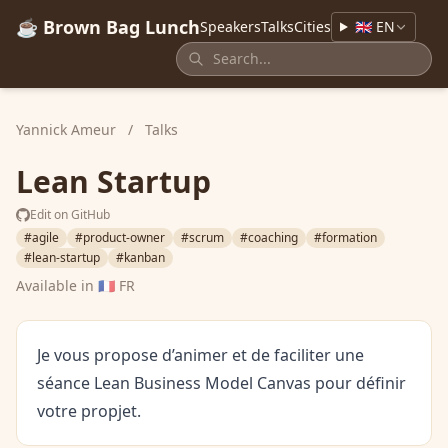
☕ Brown Bag Lunch
Speakers
Talks
Cities
🇬🇧 EN
Yannick Ameur
/
Talks
Lean Startup
Edit on GitHub
#agile
#product-owner
#scrum
#coaching
#formation
#lean-startup
#kanban
Available in
🇫🇷 FR
Je vous propose d’animer et de faciliter une
séance Lean Business Model Canvas pour définir
votre propjet.