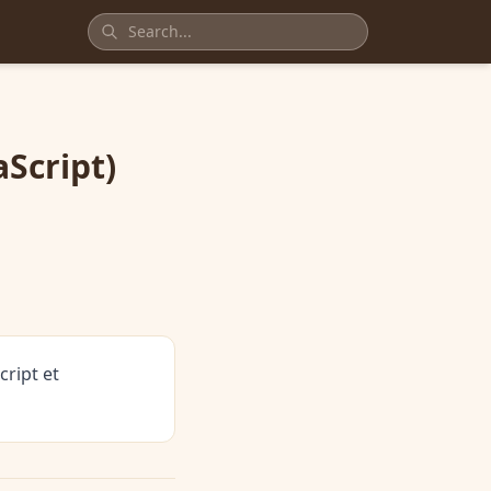
Script)
ript et