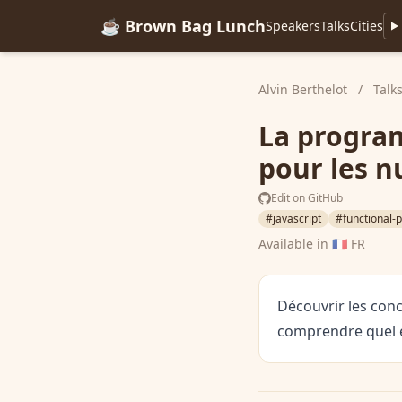
☕ Brown Bag Lunch
Speakers
Talks
Cities
Alvin Berthelot
/
Talk
La program
pour les n
Edit on GitHub
#javascript
#functional
Available in
🇫🇷 FR
Découvrir les con
comprendre quel e