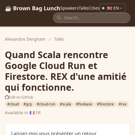
☕ Brown Bag Lunch
Speakers
Talks
Cities
🇬🇧 EN
Alexandre Dergham
/
Talks
Quand Scala rencontre
Google Cloud Run et
Firestore. REX d'une amitié
qui fonctionne.
Edit on GitHub
#cloud
#gcp
#cloud-run
#scala
#firebase
#firestore
#rex
Available in
🇫🇷 FR
Laissez-moi vous présenter un retour