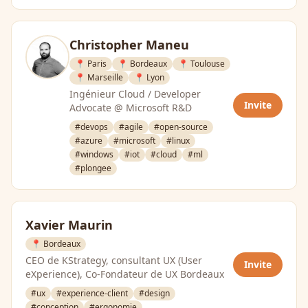
Christopher Maneu
📍 Paris
📍 Bordeaux
📍 Toulouse
📍 Marseille
📍 Lyon
Ingénieur Cloud / Developer
Invite
Advocate @ Microsoft R&D
#devops
#agile
#open-source
#azure
#microsoft
#linux
#windows
#iot
#cloud
#ml
#plongee
Xavier Maurin
📍 Bordeaux
CEO de KStrategy, consultant UX (User
Invite
eXperience), Co-Fondateur de UX Bordeaux
#ux
#experience-client
#design
#conception
#ergonomie