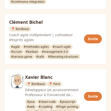
#continuous-integration
Clément Bichel
📍 Bordeaux
Coach agile indépendant | cultivateur
Invite
d’esprits agiles
#agile
#methodes-agiles
#coach-agile
#scrum
#kanban
#management-3-0
#serious-game
#safe
#liberating-structures
Xavier Blanc
📍 Bordeaux
📍 Paris
Développeur (et accessoirement
Professeur à l’Université de
Invite
Bordeaux), toujours curieux des
#java
#clean-code
#javascript
nouvelles approches de …
#web
#crawling
#finger-printing