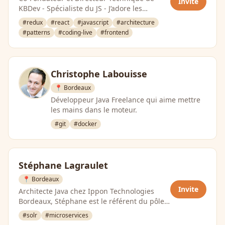
Invite
KBDev - Spécialiste du JS - J’adore les
peluches
#redux
#react
#javascript
#architecture
#patterns
#coding-live
#frontend
Christophe Labouisse
📍 Bordeaux
Développeur Java Freelance qui aime mettre
les mains dans le moteur.
#git
#docker
Stéphane Lagraulet
📍 Bordeaux
Invite
Architecte Java chez Ippon Technologies
Bordeaux, Stéphane est le référent du pôle
conseil pour la région Sud Ouest. Il …
#solr
#microservices