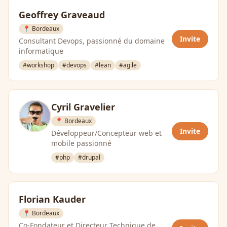
Geoffrey Graveaud
📍 Bordeaux
Invite
Consultant Devops, passionné du domaine
informatique
#workshop
#devops
#lean
#agile
Cyril Gravelier
📍 Bordeaux
Invite
Développeur/Concepteur web et
mobile passionné
#php
#drupal
Florian Kauder
📍 Bordeaux
Co-Fondateur et Directeur Technique de