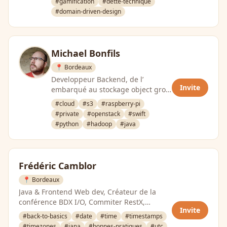
#gamification
#dette-technique
#domain-driven-design
Michael Bonfils
📍 Bordeaux
Developpeur Backend, de l’
Invite
embarqué au stockage object gros
volume
#cloud
#s3
#raspberry-pi
#private
#openstack
#swift
#python
#hadoop
#java
Frédéric Camblor
📍 Bordeaux
Java & Frontend Web dev, Créateur de la
conférence BDX I/O, Commiter RestX,
Invite
travaille pour 4SH France
#back-to-basics
#date
#time
#timestamps
#timezones
#iana
#bonnes-pratiques
#utc