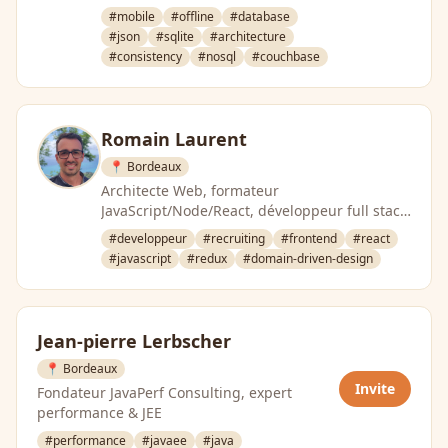
et noSQL | Ingénieur solutions
#mobile
#offline
#database
chez Couchbase
#json
#sqlite
#architecture
#consistency
#nosql
#couchbase
Romain Laurent
📍 Bordeaux
Architecte Web, formateur
JavaScript/Node/React, développeur full stack
et nouveau software craftsman
#developpeur
#recruiting
#frontend
#react
#javascript
#redux
#domain-driven-design
Jean-pierre Lerbscher
📍 Bordeaux
Invite
Fondateur JavaPerf Consulting, expert
performance & JEE
#performance
#javaee
#java