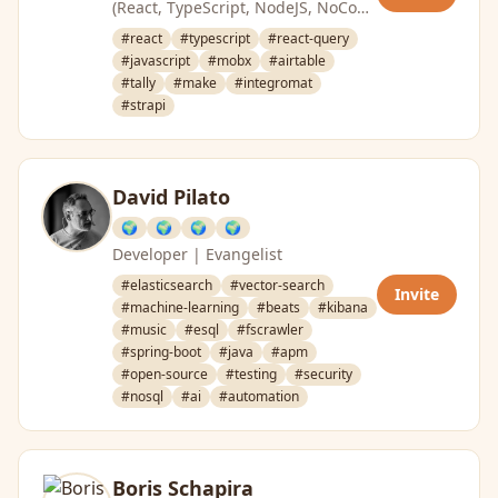
(React, TypeScript, NodeJS, NoCode
& Low Code). CTO Consultant. CTO
#react
#typescript
#react-query
@CraftValue. …
#javascript
#mobx
#airtable
#tally
#make
#integromat
#strapi
David Pilato
🌍
🌍
🌍
🌍
Developer | Evangelist
#elasticsearch
#vector-search
Invite
#machine-learning
#beats
#kibana
#music
#esql
#fscrawler
#spring-boot
#java
#apm
#open-source
#testing
#security
#nosql
#ai
#automation
Boris Schapira