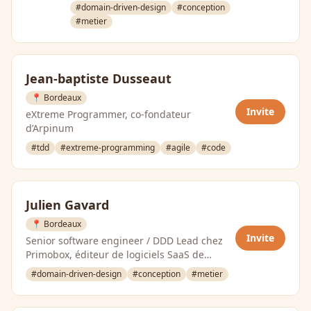
chez Primobox, un éditeur de
#domain-driven-design
#conception
logiciels SaaS de …
#metier
Jean-baptiste Dusseaut
📍 Bordeaux
Invite
eXtreme Programmer, co-fondateur
d’Arpinum
#tdd
#extreme-programming
#agile
#code
Julien Gavard
📍 Bordeaux
Invite
Senior software engineer / DDD Lead chez
Primobox, éditeur de logiciels SaaS de
dématérialisation des processus RH.
#domain-driven-design
#conception
#metier