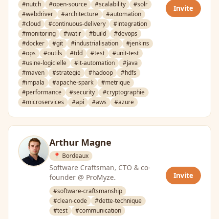
#nutch
#open-source
#scalability
#solr
Invite
#webdriver
#architecture
#automation
#cloud
#continuous-delivery
#integration
#monitoring
#watir
#build
#devops
#docker
#git
#industrialisation
#jenkins
#ops
#outils
#tdd
#test
#unit-test
#usine-logicielle
#it-automation
#java
#maven
#strategie
#hadoop
#hdfs
#impala
#apache-spark
#metrique
#performance
#security
#cryptographie
#microservices
#api
#aws
#azure
Arthur Magne
📍 Bordeaux
Software Craftsman, CTO & co-
Invite
founder @ ProMyze.
#software-craftsmanship
#clean-code
#dette-technique
#test
#communication