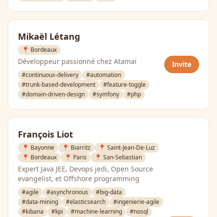
Mikaël Létang
📍 Bordeaux
Développeur passionné chez Atamaï
Invite
#continuous-delivery
#automation
#trunk-based-development
#feature-toggle
#domain-driven-design
#symfony
#php
François Liot
📍 Bayonne
📍 Biarritz
📍 Saint-Jean-De-Luz
📍 Bordeaux
📍 Paris
📍 San-Sebastian
Expert Java JEE, Devops jedi, Open Source
evangelist, et Offshore programming
#agile
#asynchronous
#big-data
#data-mining
#elasticsearch
#ingenierie-agile
#kibana
#kpi
#machine-learning
#nosql