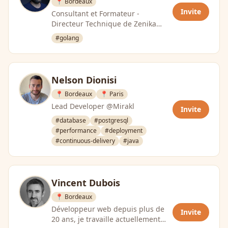
📍 Bordeaux
Invite
Consultant et Formateur -
Directeur Technique de Zenika
Bordeaux
#golang
Nelson Dionisi
📍 Bordeaux
📍 Paris
Lead Developer @Mirakl
Invite
#database
#postgresql
#performance
#deployment
#continuous-delivery
#java
Vincent Dubois
📍 Bordeaux
Développeur web depuis plus de
Invite
20 ans, je travaille actuellement