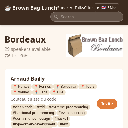
☕ Brown Bag Lunch
Speakers
Talks
Cities
🇬🇧 EN
Bordeaux
29 speakers available
Edit on GitHub
Arnaud Bailly
📍 Nantes
📍 Rennes
📍 Bordeaux
📍 Tours
📍 Vannes
📍 Paris
📍 Lille
Couteau suisse du code
Invite
#clean-code
#tdd
#extreme-programming
#functional-programming
#event-sourcing
#domain-driven-design
#haskell
#type-driven-development
#test