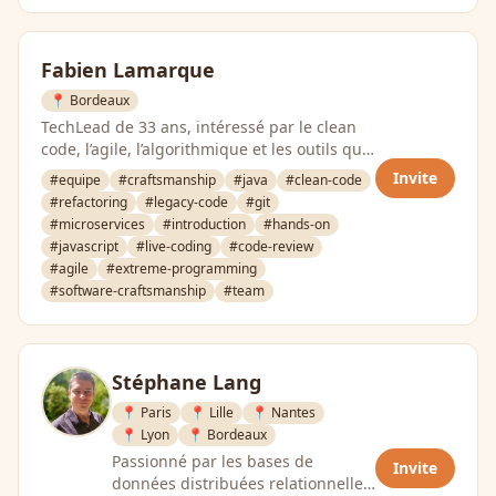
Fabien Lamarque
📍 Bordeaux
TechLead de 33 ans, intéressé par le clean
code, l’agile, l’algorithmique et les outils qui
simplifient la …
Invite
#equipe
#craftsmanship
#java
#clean-code
#refactoring
#legacy-code
#git
#microservices
#introduction
#hands-on
#javascript
#live-coding
#code-review
#agile
#extreme-programming
#software-craftsmanship
#team
Stéphane Lang
📍 Paris
📍 Lille
📍 Nantes
📍 Lyon
📍 Bordeaux
Passionné par les bases de
Invite
données distribuées relationnelles