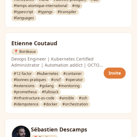
#temps-atomique-international
#ntp
#typescript
#typings
#transpiler
#languages
Etienne Coutaud
📍 Bordeaux
Devops Engineer | Kubernetes Certified
Administrator | Automation addict | OCTO
Technology
Invite
#12-factor
#kubernetes
#container
#bonnes-pratiques
#cncf
#operator
#extensions
#golang
#monitoring
#prometheus
#fullstack
#infrastructure-as-code
#ansible
#ssh
#idempotence
#docker
#orchestration
Sébastien Descamps