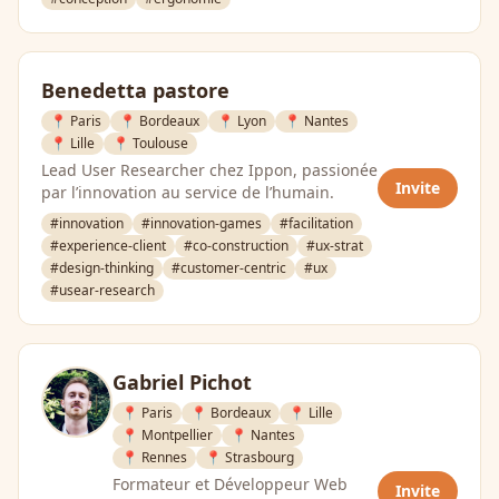
Benedetta pastore
📍 Paris
📍 Bordeaux
📍 Lyon
📍 Nantes
📍 Lille
📍 Toulouse
Lead User Researcher chez Ippon, passionée
Invite
par l’innovation au service de l’humain.
#innovation
#innovation-games
#facilitation
#experience-client
#co-construction
#ux-strat
#design-thinking
#customer-centric
#ux
#usear-research
Gabriel Pichot
📍 Paris
📍 Bordeaux
📍 Lille
📍 Montpellier
📍 Nantes
📍 Rennes
📍 Strasbourg
Formateur et Développeur Web
Invite