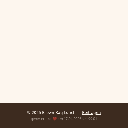
© 2026 Brown Bag Lunch —
Beitragen
— generiert mit ❤️ am 17.04.2026 um 00:01 —