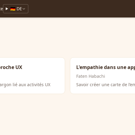
te
🇩🇪 DE
proche UX
L'empathie dans une ap
Faten Habachi
rgon lié aux activités UX
Savoir créer une carte de l