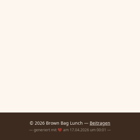
© 2026 Brown Bag Lunch —
Beitragen
— generiert mit ❤️ am 17.04.2026 um 00:01 —