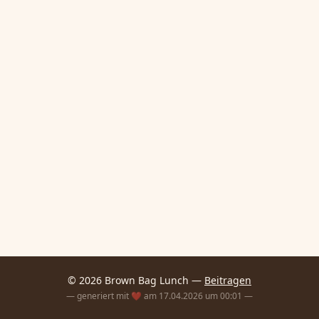
© 2026 Brown Bag Lunch —
Beitragen
— generiert mit ❤️ am 17.04.2026 um 00:01 —