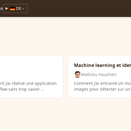
te
🇩🇪 DE
Machine learning et ide
Mathieu Hausherr
j’ai réalisé une application
Comment j’ai entrainé un mo
flow sans trop savoir …
images pour détecter sur un 