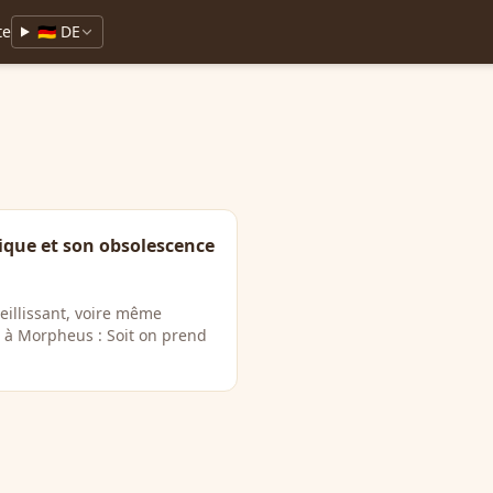
te
🇩🇪 DE
ique et son obsolescence
ieillissant, voire même
 à Morpheus : Soit on prend