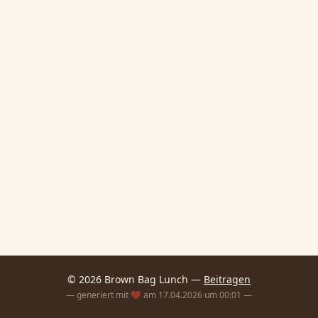
© 2026 Brown Bag Lunch —
Beitragen
— generiert mit ❤️ am 17.04.2026 um 00:01 —