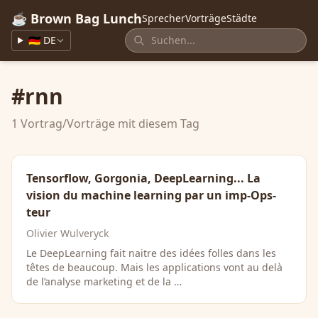
☕ Brown Bag Lunch
Sprecher
Vorträge
Städte
🇩🇪 DE
#rnn
1 Vortrag/Vorträge mit diesem Tag
Tensorflow, Gorgonia, DeepLearning... La
vision du machine learning par un imp-Ops-
teur
Olivier Wulveryck
Le DeepLearning fait naitre des idées folles dans les
têtes de beaucoup. Mais les applications vont au delà
de l’analyse marketing et de la …