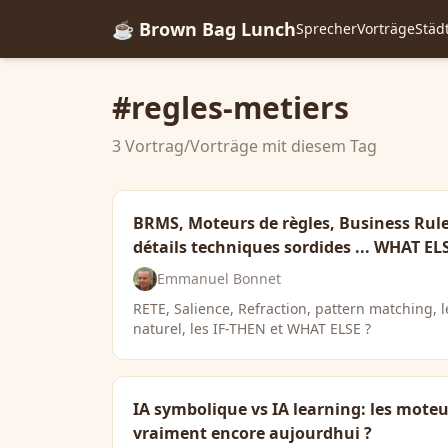
☕ Brown Bag Lunch
Sprecher
Vorträge
Städ
#regles-metiers
3 Vortrag/Vorträge mit diesem Tag
BRMS, Moteurs de règles, Business Rule
détails techniques sordides ... WHAT EL
Emmanuel Bonnet
RETE, Salience, Refraction, pattern matching, l
naturel, les IF-THEN et WHAT ELSE ?
IA symbolique vs IA learning: les moteur
vraiment encore aujourdhui ?