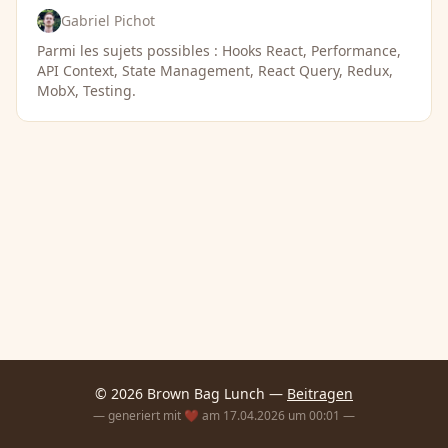
Gabriel Pichot
Parmi les sujets possibles : Hooks React, Performance,
API Context, State Management, React Query, Redux,
MobX, Testing.
© 2026 Brown Bag Lunch —
Beitragen
— generiert mit ❤️ am 17.04.2026 um 00:01 —