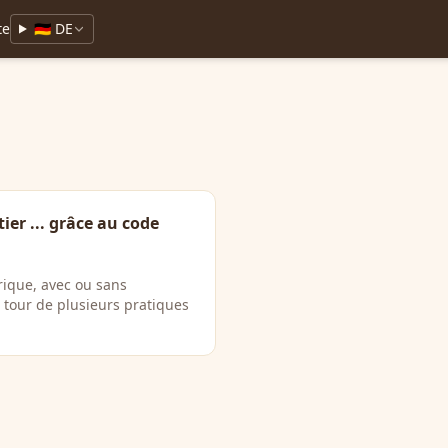
te
🇩🇪 DE
ier ... grâce au code
rique, avec ou sans
 tour de plusieurs pratiques