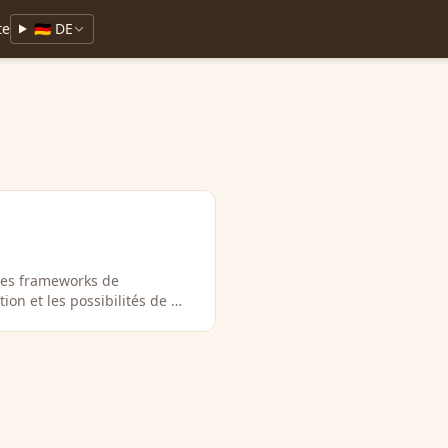
te
🇩🇪 DE
des frameworks de
ion et les possibilités de …