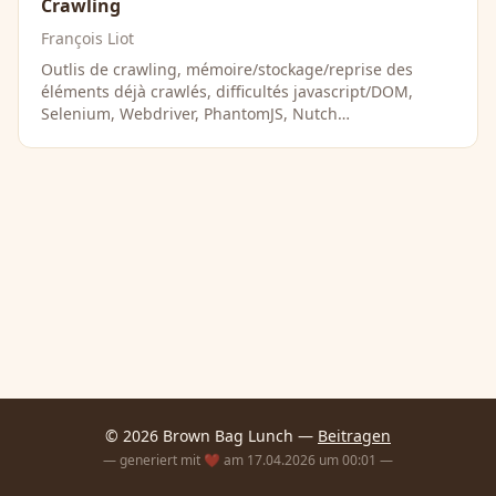
Crawling
François Liot
Outlis de crawling, mémoire/stockage/reprise des
éléments déjà crawlés, difficultés javascript/DOM,
Selenium, Webdriver, PhantomJS, Nutch…
© 2026 Brown Bag Lunch —
Beitragen
— generiert mit ❤️ am 17.04.2026 um 00:01 —