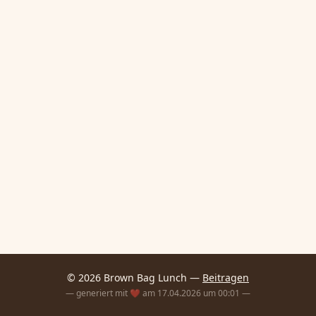
© 2026 Brown Bag Lunch —
Beitragen
— generiert mit ❤️ am 17.04.2026 um 00:01 —