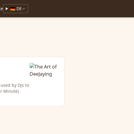
te
🇩🇪 DE
 used by DJs to
er Minute)