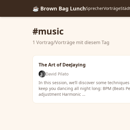
☕ Brown Bag Lunch
Sprecher
Vorträge
Städ
#music
1 Vortrag/Vorträge mit diesem Tag
The Art of DeeJaying
David Pilato
In this session, we’ll discover some techniques
keep you dancing all night long: BPM (Beats P
adjustment Harmonic …