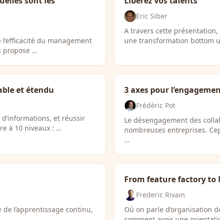
uelles sont les
Libérez vos talents
Eric Siber
A travers cette présentation
e l’efficacité du management
une transformation bottom up
us propose …
able et étendu
3 axes pour l’engagemen
Frédéric Pot
d’informations, et réussir
Le désengagement des collab
ire à 10 niveaux : …
nombreuses entreprises. Ce
…
From feature factory to
Frederic Rivain
 de l’apprentissage continu,
Où on parle d’organisation d
comment avoir une orientati