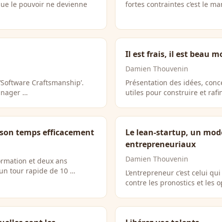
ue le pouvoir ne devienne
fortes contraintes c’est le ma
Il est frais, il est beau
Damien Thouvenin
‘Software Craftsmanship’.
Présentation des idées, conce
manager …
utiles pour construire et raf
r son temps efficacement
Le lean-startup, un modè
entrepreneuriaux
Damien Thouvenin
ormation et deux ans
 un tour rapide de 10 …
L’entrepreneur c’est celui qui
contre les pronostics et les 