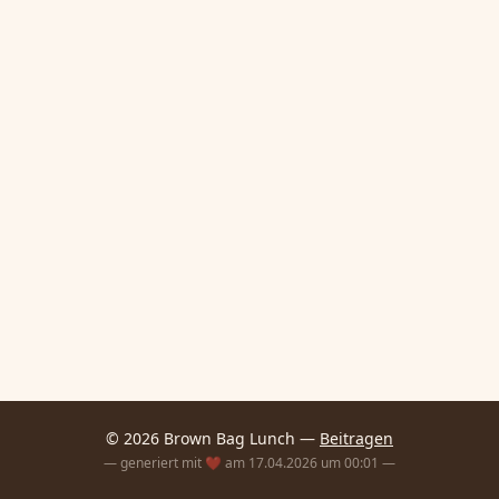
© 2026 Brown Bag Lunch —
Beitragen
— generiert mit ❤️ am 17.04.2026 um 00:01 —