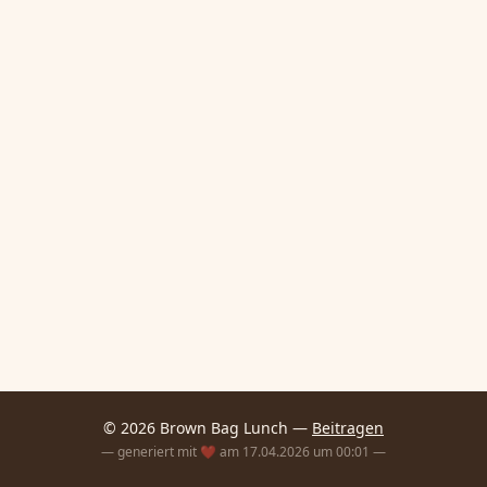
© 2026 Brown Bag Lunch —
Beitragen
— generiert mit ❤️ am 17.04.2026 um 00:01 —