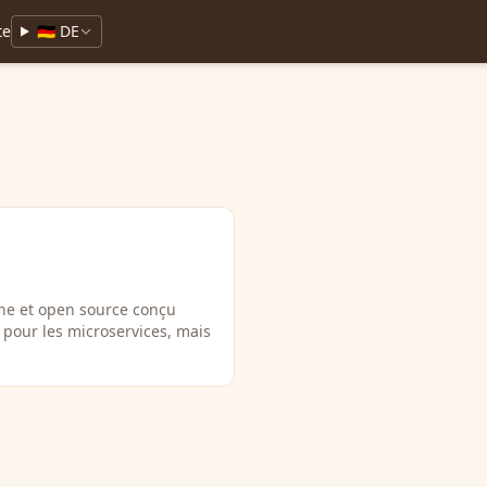
te
🇩🇪 DE
ne et open source conçu
 pour les microservices, mais