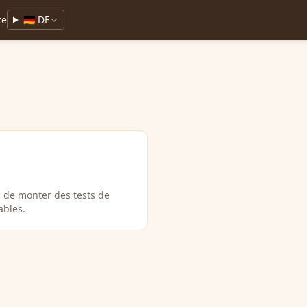
te
🇩🇪 DE
a de monter des tests de
ables.