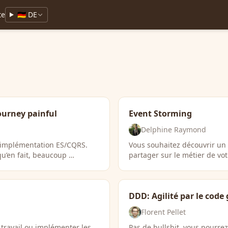
te
🇩🇪 DE
ourney painful
Event Storming
Delphine Raymond
e implémentation ES/CQRS.
Vous souhaitez découvrir un 
qu’en fait, beaucoup …
partager sur le métier de vo
DDD: Agilité par le code
Florent Pellet
travail ou implémenter les
Pas de bullshit, vous pourre