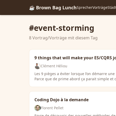
☕ Brown Bag Lunch
Sprecher
Vorträge
Städ
#event-storming
8 Vortrag/Vorträge mit diesem Tag
9 things that will make your ES/CQRS j
Clément Héliou
Les 9 pièges a éviter lorsque l’on démarre un
Parce que de prime abord ça parait simple et 
Coding Dojo à la demande
Florent Pellet
Envie de découvrir des nouvelles méthodes de 