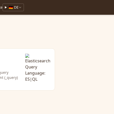
te
🇩🇪 DE
query
t (_query)