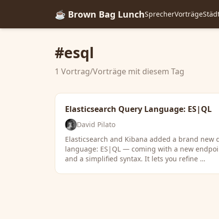
☕ Brown Bag Lunch
Sprecher
Vorträge
Städ
#esql
1 Vortrag/Vorträge mit diesem Tag
Elasticsearch Query Language: ES|QL
David Pilato
Elasticsearch and Kibana added a brand new 
language: ES|QL — coming with a new endpoin
and a simplified syntax. It lets you refine …