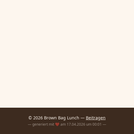
© 2026 Brown Bag Lunch —
Beitragen
— generiert mit ❤️ am 17.04.2026 um 00:01 —