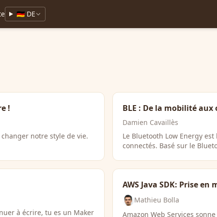
te
🇩🇪 DE
e !
BLE : De la mobilité aux
Damien Cavaillès
 changer notre style de vie.
Le Bluetooth Low Energy est l
connectés. Basé sur le Blueto
AWS Java SDK: Prise en 
Mathieu Bolla
inuer à écrire, tu es un Maker
Amazon Web Services sonne f