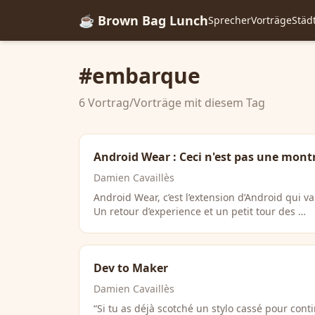
☕ Brown Bag Lunch
Sprecher
Vorträge
Städ
#embarque
6 Vortrag/Vorträge mit diesem Tag
Android Wear : Ceci n'est pas une montr
Damien Cavaillès
Android Wear, c’est l’extension d’Android qui va
Un retour d’experience et un petit tour des …
Dev to Maker
Damien Cavaillès
“Si tu as déjà scotché un stylo cassé pour cont