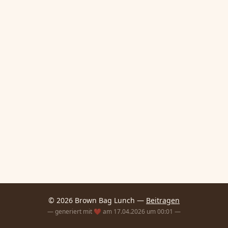
© 2026 Brown Bag Lunch —
Beitragen
— generiert mit ❤️ am 17.04.2026 um 00:01 —