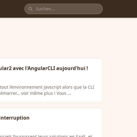
lar2 avec l'AngularCLI aujourd'hui !
out l’environnement Javscript alors que la CLI
 démarrer… voir même plus ! Vous …
interruption
giciels fournissent leurs solutions en SaaS, et