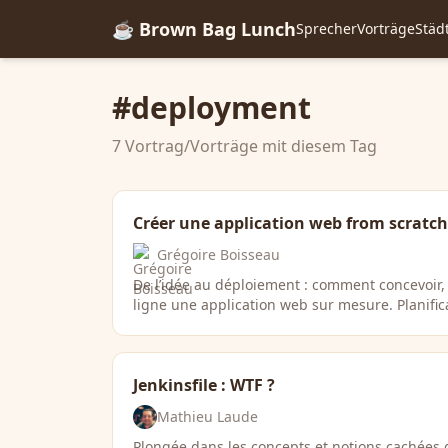
☕ Brown Bag Lunch
Sprecher
Vorträge
Städ
#deployment
7 Vortrag/Vorträge mit diesem Tag
Créer une application web from scratch
Grégoire Boisseau
De l’idée au déploiement : comment concevoir,
ligne une application web sur mesure. Planific
Jenkinsfile : WTF ?
Mathieu Laude
Plongée dans les concepts et notions cachées de