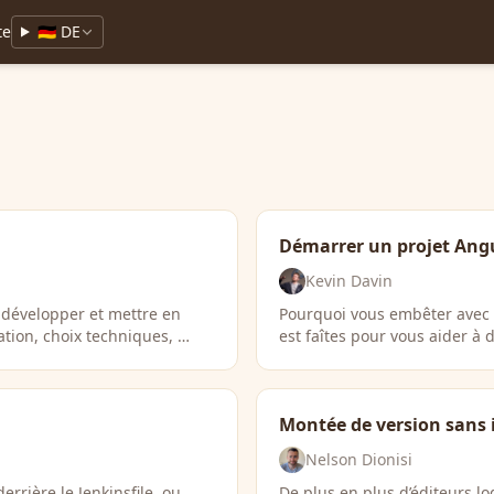
te
🇩🇪 DE
Démarrer un projet Angu
Kevin Davin
 développer et mettre en
Pourquoi vous embêter avec t
ation, choix techniques, …
est faîtes pour vous aider à
Montée de version sans 
Nelson Dionisi
rrière le Jenkinsfile, ou
De plus en plus d’éditeurs lo