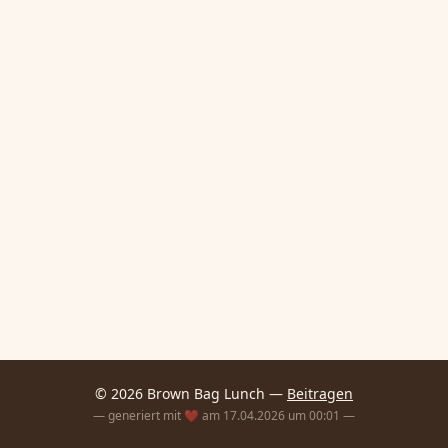
© 2026 Brown Bag Lunch —
Beitragen
— generiert mit ❤️ am 17.04.2026 um 00:01 —