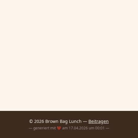
© 2026 Brown Bag Lunch —
Beitragen
— generiert mit ❤️ am 17.04.2026 um 00:01 —