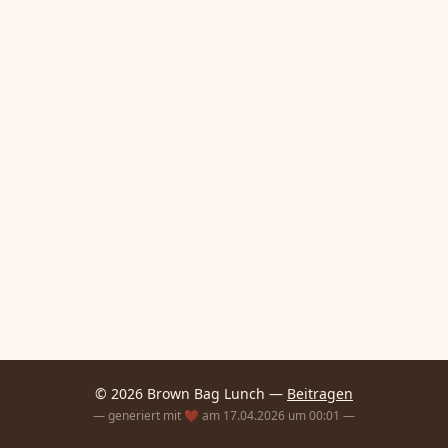
© 2026 Brown Bag Lunch —
Beitragen
— generiert mit ❤️ am 17.04.2026 um 00:01 —