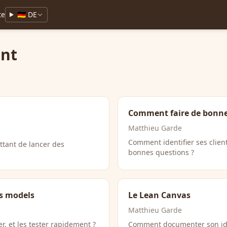
te
🇩🇪 DE
nt
Comment faire de bonnes
Matthieu Garde
Comment identifier ses client
tant de lancer des
bonnes questions ?
ss models
Le Lean Canvas
Matthieu Garde
r, et les tester rapidement ?
Comment documenter son idé