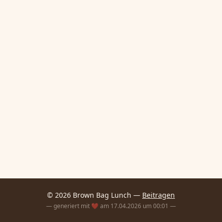
© 2026 Brown Bag Lunch —
Beitragen
— generiert mit ❤️ am 17.04.2026 um 00:01 —