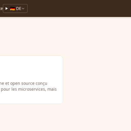
te
🇩🇪 DE
ne et open source conçu
 pour les microservices, mais