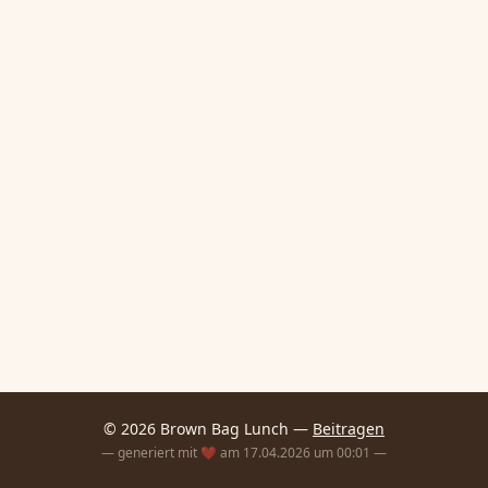
© 2026 Brown Bag Lunch —
Beitragen
— generiert mit ❤️ am 17.04.2026 um 00:01 —