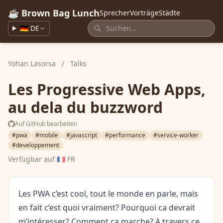
☕ Brown Bag Lunch
Sprecher
Vorträge
Städte
🇩🇪 DE
Yohan Lasorsa
/
Talks
Les Progressive Web Apps,
au dela du buzzword
Auf GitHub bearbeiten
#pwa
#mobile
#javascript
#performance
#service-worker
#developpement
Verfügbar auf
🇫🇷 FR
Les PWA c’est cool, tout le monde en parle, mais
en fait c’est quoi vraiment? Pourquoi ca devrait
m’intéresser? Comment ca marche? A travers ce