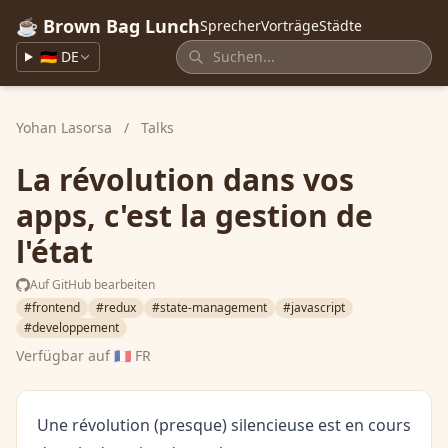
☕ Brown Bag Lunch
Sprecher
Vorträge
Städte
🇩🇪 DE
Yohan Lasorsa
/
Talks
La révolution dans vos
apps, c'est la gestion de
l'état
Auf GitHub bearbeiten
#frontend
#redux
#state-management
#javascript
#developpement
Verfügbar auf
🇫🇷 FR
Une révolution (presque) silencieuse est en cours