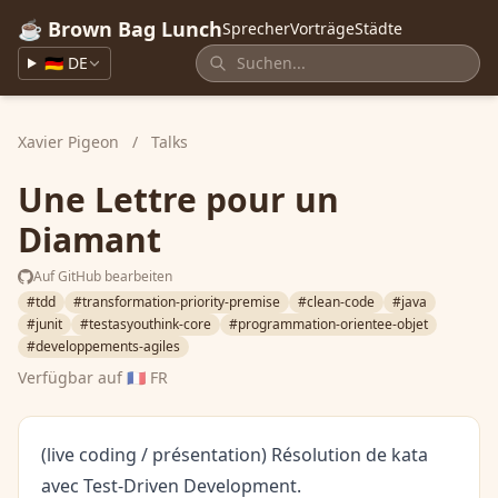
☕ Brown Bag Lunch
Sprecher
Vorträge
Städte
🇩🇪 DE
Xavier Pigeon
/
Talks
Une Lettre pour un
Diamant
Auf GitHub bearbeiten
#tdd
#transformation-priority-premise
#clean-code
#java
#junit
#testasyouthink-core
#programmation-orientee-objet
#developpements-agiles
Verfügbar auf
🇫🇷 FR
(live coding / présentation) Résolution de kata
avec Test-Driven Development.