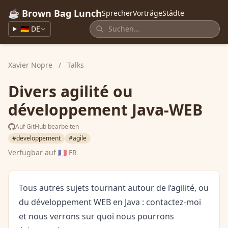
☕ Brown Bag Lunch
Sprecher
Vorträge
Städte
🇩🇪 DE
Xavier Nopre
/
Talks
Divers agilité ou
développement Java-WEB
Auf GitHub bearbeiten
#developpement
#agile
Verfügbar auf
🇫🇷 FR
Tous autres sujets tournant autour de l’agilité, ou
du développement WEB en Java : contactez-moi
et nous verrons sur quoi nous pourrons