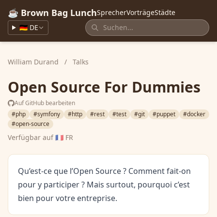
☕ Brown Bag Lunch
Sprecher
Vorträge
Städte
🇩🇪 DE
William Durand
/
Talks
Open Source For Dummies
Auf GitHub bearbeiten
#php
#symfony
#http
#rest
#test
#git
#puppet
#docker
#open-source
Verfügbar auf
🇫🇷 FR
Qu’est-ce que l’Open Source ? Comment fait-on
pour y participer ? Mais surtout, pourquoi c’est
bien pour votre entreprise.