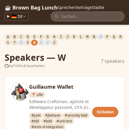
☕ Brown Bag Lunch
Sprecher
Vorträge
Städte
🇩🇪 DE
A
B
C
D
E
F
G
H
I
J
K
L
M
N
O
P
Q
R
S
T
U
V
W
X
Y
Z
Speakers — W
7 speakers
Auf GitHub bearbeiten
Guillaume Wallet
📍 Lille
Software Craftsman, agiliste et
développeur passioné, Ch’ti JUG
Einladen
zealot, clean code addict,
#junit
#jbehave
#serenity-bdd
zythophile
#tdd
#bdd
#unit-test
#tests-d-integration