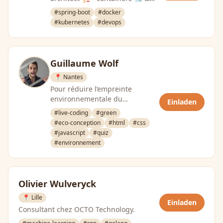
linux 🐧 💙 - teacher & trainer
#spring-boot
#docker
🎓 @univ-lille.fr - …
#kubernetes
#devops
Guillaume Wolf
📍 Nantes
Pour réduire l’empreinte
environnementale du
Einladen
numérique
#live-coding
#green
#eco-conception
#html
#css
#javascript
#quiz
#environnement
Olivier Wulveryck
📍 Lille
Einladen
Consultant chez OCTO Technology.