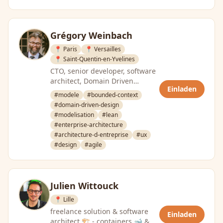
Grégory Weinbach
📍 Paris
📍 Versailles
📍 Saint-Quentin-en-Yvelines
CTO, senior developer, software
architect, Domain Driven
Einladen
Designer, modelling addict
#modele
#bounded-context
#domain-driven-design
#modelisation
#lean
#enterprise-architecture
#architecture-d-entreprise
#ux
#design
#agile
Julien Wittouck
📍 Lille
freelance solution & software
Einladen
architect 🏗️ - containers 🐋 &