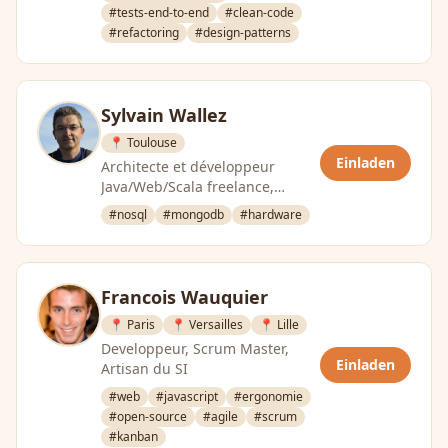
#tests-end-to-end
#clean-code
#refactoring
#design-patterns
Sylvain Wallez
📍 Toulouse
Einladen
Architecte et développeur
Java/Web/Scala freelance,
startuper invétéré
#nosql
#mongodb
#hardware
Francois Wauquier
📍 Paris
📍 Versailles
📍 Lille
Developpeur, Scrum Master,
Einladen
Artisan du SI
#web
#javascript
#ergonomie
#open-source
#agile
#scrum
#kanban