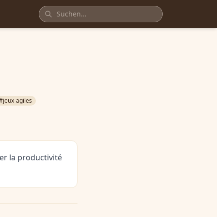
#jeux-agiles
r la productivité