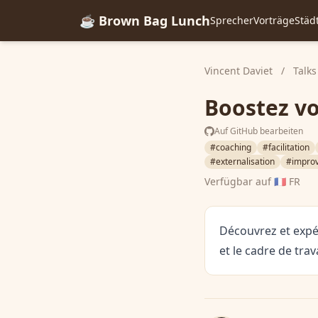
☕ Brown Bag Lunch
Sprecher
Vorträge
Städ
Vincent Daviet
/
Talks
Boostez vo
Auf GitHub bearbeiten
#coaching
#facilitation
#externalisation
#improv
Verfügbar auf
🇫🇷 FR
Découvrez et expé
et le cadre de trav