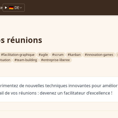
te
🇩🇪 DE
s réunions
#facilitation-graphique
#agile
#scrum
#kanban
#innovation-games
isation
#team-building
#entreprise-liberee
rimentez de nouvelles techniques innovantes pour améliore
ail de vos réunions : devenez un facilitateur d’excellence !