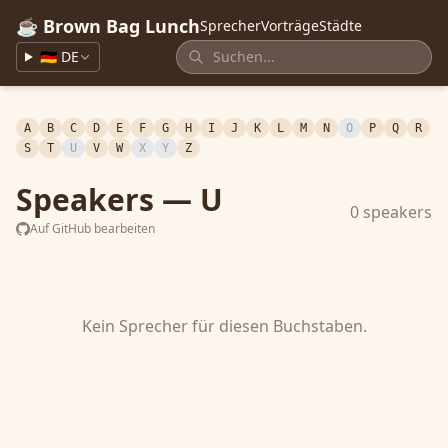
☕ Brown Bag Lunch
Sprecher
Vorträge
Städte
🇩🇪 DE
A
B
C
D
E
F
G
H
I
J
K
L
M
N
O
P
Q
R
S
T
U
V
W
X
Y
Z
Speakers — U
0 speakers
Auf GitHub bearbeiten
Kein Sprecher für diesen Buchstaben.