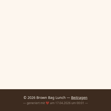
© 2026 Brown Bag Lunch —
Beitragen
— generiert mit ❤️ am 17.04.2026 um 00:01 —