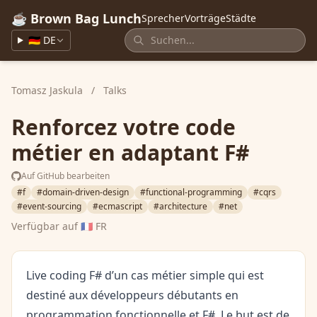
☕ Brown Bag Lunch
Sprecher
Vorträge
Städte
🇩🇪 DE
Tomasz Jaskula
/
Talks
Renforcez votre code
métier en adaptant F#
Auf GitHub bearbeiten
#f
#domain-driven-design
#functional-programming
#cqrs
#event-sourcing
#ecmascript
#architecture
#net
Verfügbar auf
🇫🇷 FR
Live coding F# d’un cas métier simple qui est
destiné aux développeurs débutants en
programmation fonctionnelle et F#. Le but est de