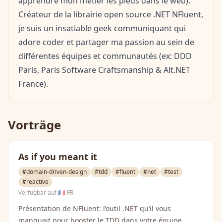
apprendre mon métier les pieds dans le web).
Créateur de la librairie open source .NET NFluent,
je suis un insatiable geek communiquant qui
adore coder et partager ma passion au sein de
différentes équipes et communautés (ex: DDD
Paris, Paris Software Craftsmanship & Alt.NET
France).
Vorträge
As if you meant it
#domain-driven-design
#tdd
#fluent
#net
#test
#reactive
Verfügbar auf
🇫🇷 FR
Présentation de NFluent: l’outil .NET qu’il vous
manquait pour booster le TDD dans votre équipe.