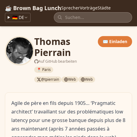
☕ Brown Bag Lunch
Sprecher
Vorträge
Städte
🇩🇪 DE
Thomas
✉️ Einladen
Pierrain
Auf GitHub bearbeiten
📍 Paris
@tpierrain
Web
Web
Agile de père en fils depuis 1905… ‘Pragmatic
architect’ travaillant sur des problématiques low
latency pour une grosse banque depuis plus de 8
ans maintenant (après 7 années passées à