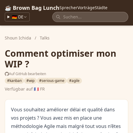
☕ Brown Bag Lunch
Sprecher
Vorträge
Städte
🇩🇪 DE
Shoun Ichida
/
Talks
Comment optimiser mon
WIP ?
Auf GitHub bearbeiten
#kanban
#wip
#serious-game
#agile
Verfügbar auf
🇫🇷 FR
Vous souhaitez améliorer délai et qualité dans
vos projets ? Vous avez mis en place une
méthodologie Agile mais malgré tout vous n’êtes